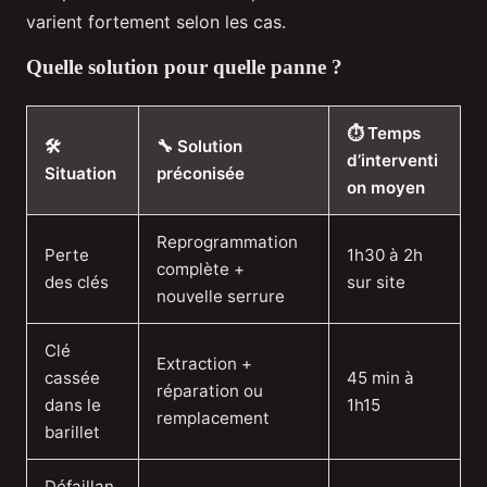
varient fortement selon les cas.
Quelle solution pour quelle panne ?
⏱️ Temps
🛠️
🔧 Solution
d’interventi
Situation
préconisée
on moyen
Reprogrammation
Perte
1h30 à 2h
complète +
des clés
sur site
nouvelle serrure
Clé
Extraction +
cassée
45 min à
réparation ou
dans le
1h15
remplacement
barillet
Défaillan