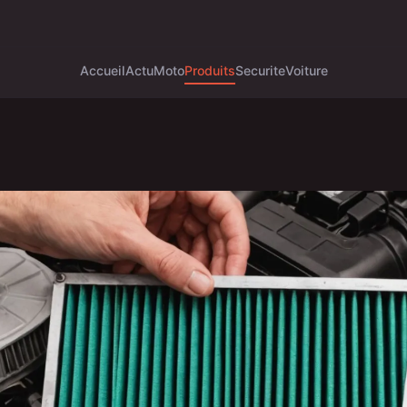
Accueil
Actu
Moto
Produits
Securite
Voiture