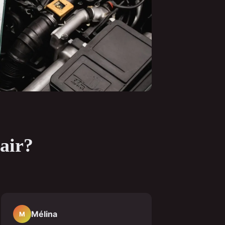
air?
Mélina
M